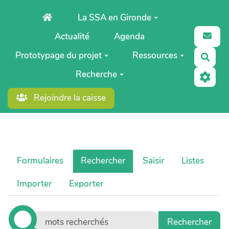
Aller au contenu principal
La SSA en Gironde
Actualité
Agenda
Prototypage du projet
Ressources
Rech
Recherche
Rejoindre la caisse
Formulaires
Rechercher
Saisir
Listes
Importer
Exporter