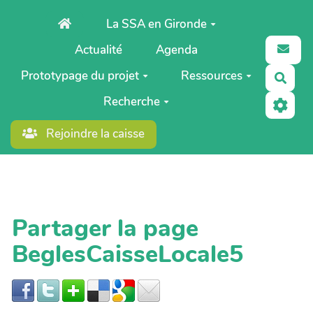
Aller au contenu principal
La SSA en Gironde
Actualité
Agenda
Prototypage du projet
Ressources
Rech
Recherche
Rejoindre la caisse
Partager la page
BeglesCaisseLocale5