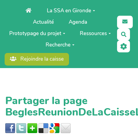
Aller au contenu principal
La SSA en Gironde
Actualité
Agenda
Prototypage du projet
Ressources
Rech
Recherche
Rejoindre la caisse
Partager la page
BeglesReunionDeLaCaisse