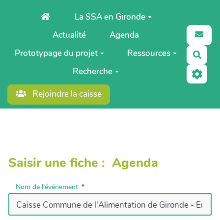
Aller au contenu principal
La SSA en Gironde
Actualité
Agenda
Prototypage du projet
Ressources
Rech
Recherche
Rejoindre la caisse
Saisir une fiche : Agenda
Nom de l'événement