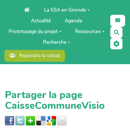
Aller au contenu principal
La SSA en Gironde
Actualité
Agenda
Prototypage du projet
Ressources
Rech
Recherche
Rejoindre la caisse
Partager la page
CaisseCommuneVisio