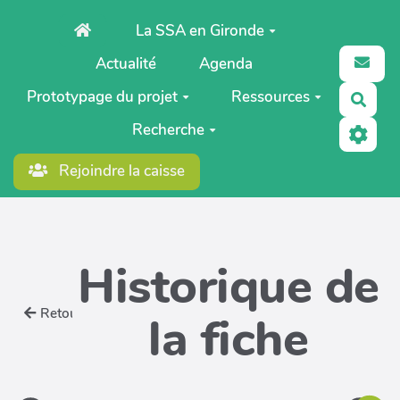
Aller au contenu principal
La SSA en Gironde
Actualité
Agenda
Prototypage du projet
Ressources
Rech
Recherche
Rejoindre la caisse
Historique de
Retour
la fiche