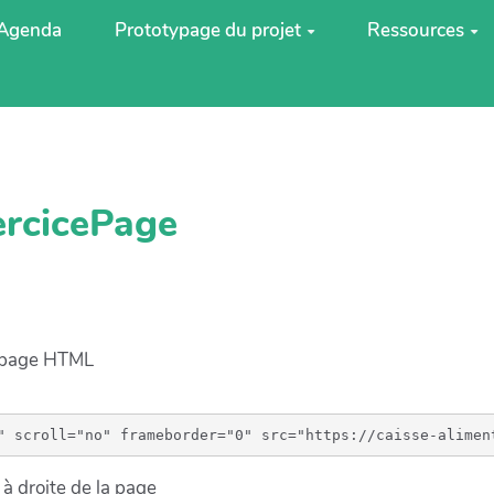
Agenda
Prototypage du projet
Ressources
ercicePage
e page HTML
à droite de la page