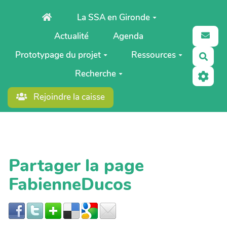
Aller au contenu principal
La SSA en Gironde
Actualité
Agenda
Prototypage du projet
Ressources
Rech
Recherche
Rejoindre la caisse
Partager la page
FabienneDucos