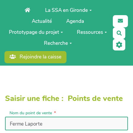
Aller au contenu principal
La SSA en Gironde
Actualité
Agenda
Prototypage du projet
Ressources
Rech
Recherche
Rejoindre la caisse
Saisir une fiche : Points de vente
Nom du point de vente