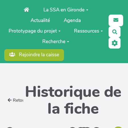
Aller au contenu principal
La SSA en Gironde
Actualité
Agenda
Prototypage du projet
Ressources
Rech
Recherche
Rejoindre la caisse
Historique de
Retour
la fiche