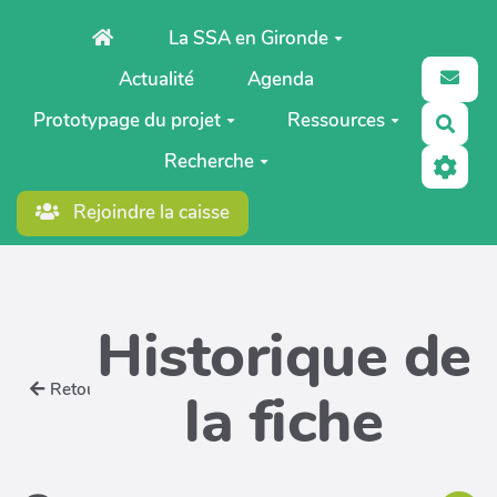
Aller au contenu principal
La SSA en Gironde
Actualité
Agenda
Prototypage du projet
Ressources
Rech
Recherche
Rejoindre la caisse
Historique de
Retour
la fiche