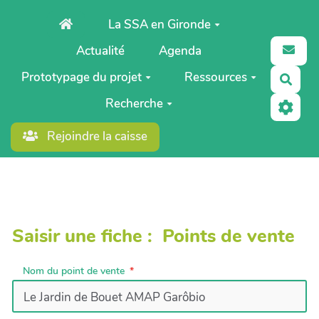
Aller au contenu principal
La SSA en Gironde
Actualité
Agenda
Prototypage du projet
Ressources
Rech
Recherche
Rejoindre la caisse
Saisir une fiche : Points de vente
Nom du point de vente