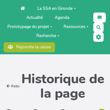
Aller au contenu principal
La SSA en Gironde
Actualité
Agenda
Prototypage du projet
Ressources
Rech
Recherche
Rejoindre la caisse
Historique de
Retour
la page