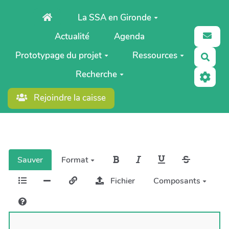
Aller au contenu principal
La SSA en Gironde
Actualité
Agenda
Prototypage du projet
Ressources
Rech
Recherche
Rejoindre la caisse
Sauver
Format
Fichier
Composants