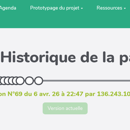
Agenda
Prototypage du projet
Ressources
Historique de la 
on N°69 du 6 avr. 26 à 22:47 par 136.243.1
Version actuelle