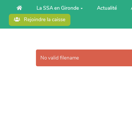
Aller au contenu principal
La SSA en Gironde
Actualité
Rejoindre la caisse
No valid filename