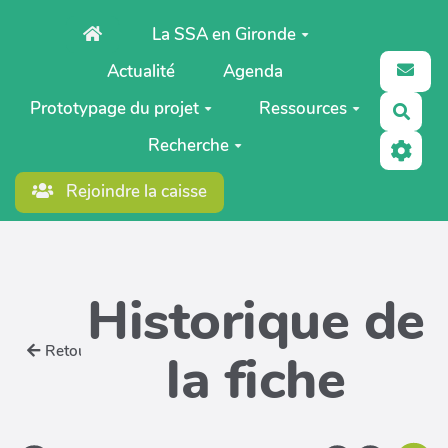
Aller au contenu principal
La SSA en Gironde
Actualité
Agenda
Prototypage du projet
Ressources
Rech
Recherche
Rejoindre la caisse
Historique de
Retour
la fiche