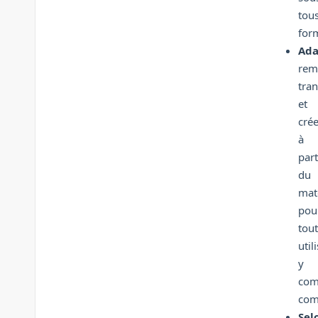
tou
for
Ada
remi
tra
et
crée
à
part
du
mat
pou
tou
util
y
com
com
Sel