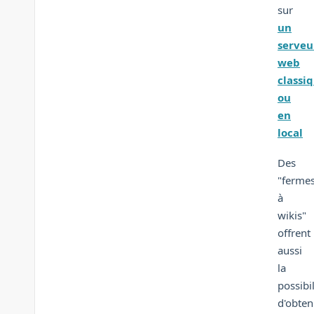
sur
un
serveu
web
classi
ou
en
local
Des
"ferme
à
wikis"
offrent
aussi
la
possibil
d'obten