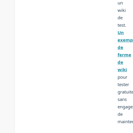
un
wiki
de
test.
Un
exemp
de
ferme
de
wiki
pour
tester
gratuit
sans
engag
de
mainte