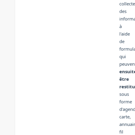
collecte
des
informa
à
l'aide
de
formula
qui
peuven
ensuit
être
restit
sous
forme
d'agend
carte,
annuair
fil