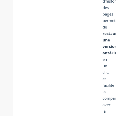
d'histo
des
pages
permet
de
restau
une
versio
antéri
en
un
clic,
et
facilite
la
compar
avec
la