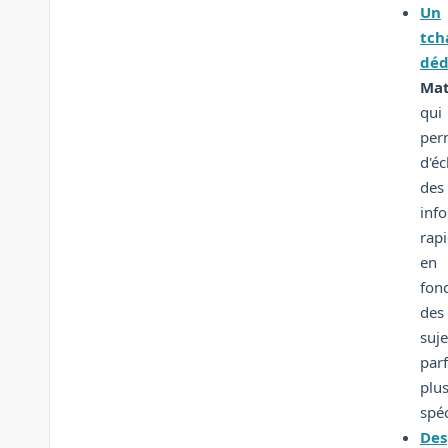
Un
tch
déd
Mat
qui
per
d'é
des
inf
rap
en
fon
des
suje
parf
plu
spéc
Des