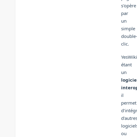
s'opère
par
un
simple
double
clic.
YesWiki
étant
un
logicie
intero
il
permet
d'intég
d'autre
logiciel
ou