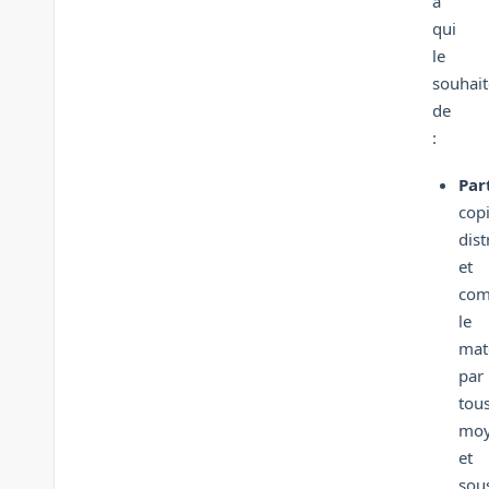
à
qui
le
souhait
de
:
Par
copi
dist
et
com
le
mat
par
tou
moy
et
sou