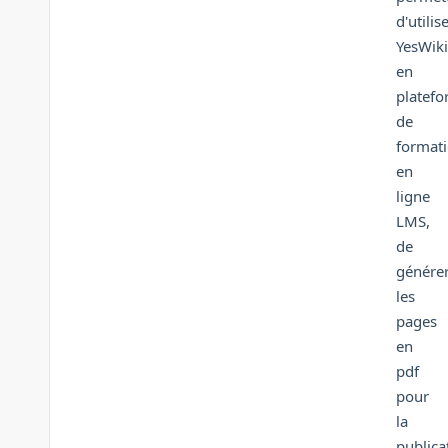
d'utilis
YesWiki
en
platef
de
format
en
ligne
LMS,
de
génére
les
pages
en
pdf
pour
la
publica