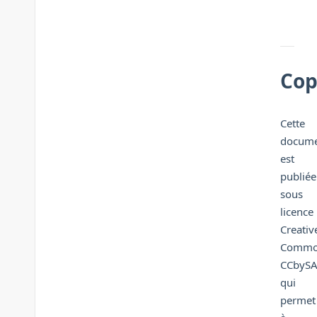
Cop
Cette
docume
est
publiée
sous
licence
Creativ
Commo
CCbyS
qui
permet