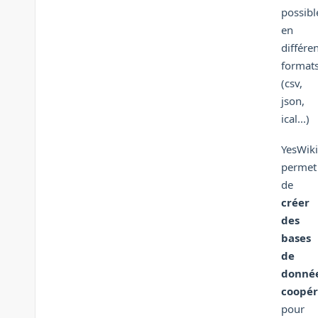
possibl
en
différe
format
(csv,
json,
ical...)
YesWiki
permet
de
créer
des
bases
de
donné
coopér
pour