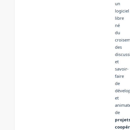
un
logiciel
libre
né
du
croise
des
discuss
et
savoir-
faire
de
dévelo
et
animat
de
projet
coopér