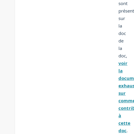
sont
présen
sur
la
doc
de
la
doc,
voir
la
docum
exhaus
sur
comm
contri
à
cette
doc
.