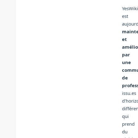
YesWiki
est
aujourd
maint
et
amélio
par
une
commu
de
profes
issu.es
d'horiz
différe
qui
prend
du