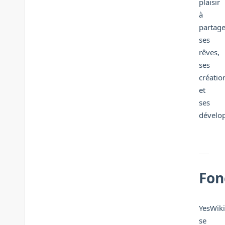
plaisir
à
partage
ses
rêves,
ses
créatio
et
ses
dévelo
Fon
YesWiki
se