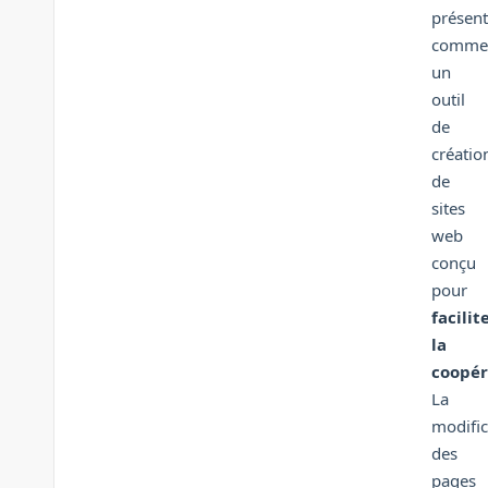
présen
comme
un
outil
de
créatio
de
sites
web
conçu
pour
facilit
la
coopér
La
modific
des
pages