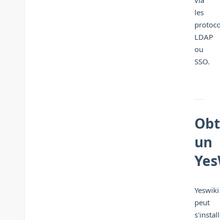
via
les
protoco
LDAP
ou
SSO.
Obt
un
Yes
Yeswiki
peut
s'instal