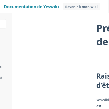
Documentation de Yeswiki
Revenir à mon wiki
Pr
de
s
Rai
ki
d'ê
YesWiki
est