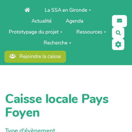
Aller au contenu principal
La SSA en Gironde
Actualité
Agenda
Prototypage du projet
Ressources
Rech
Recherche
Rejoindre la caisse
Caisse locale Pays
Foyen
Type d'évènement