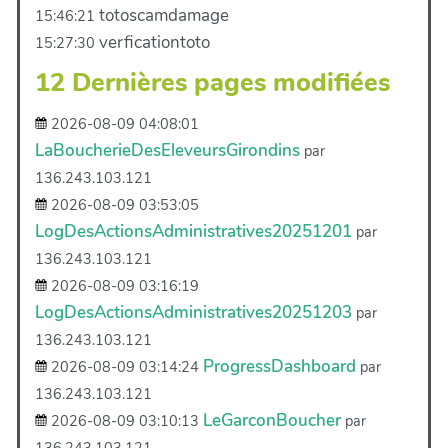
totoscamdamage
15:46:21
verficationtoto
15:27:30
12 Dernières pages modifiées
2026-08-09 04:08:01
LaBoucherieDesEleveursGirondins
par
136.243.103.121
2026-08-09 03:53:05
LogDesActionsAdministratives20251201
par
136.243.103.121
2026-08-09 03:16:19
LogDesActionsAdministratives20251203
par
136.243.103.121
ProgressDashboard
2026-08-09 03:14:24
par
136.243.103.121
LeGarconBoucher
2026-08-09 03:10:13
par
136.243.103.121