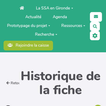
Aller au contenu principal
La SSA en Gironde
Actualité
Agenda
Prototypage du projet
Ressources
Rech
Recherche
Rejoindre la caisse
Historique de
Retour
la fiche