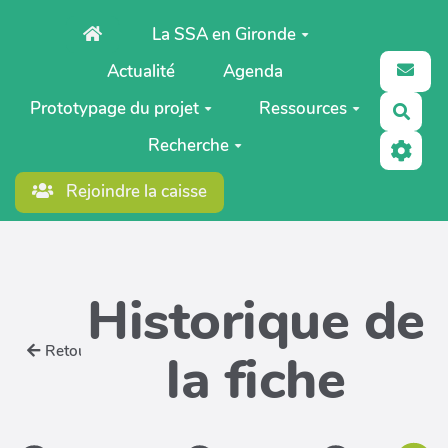
Aller au contenu principal
La SSA en Gironde
Actualité
Agenda
Prototypage du projet
Ressources
Rech
Recherche
Rejoindre la caisse
Historique de
Retour
la fiche