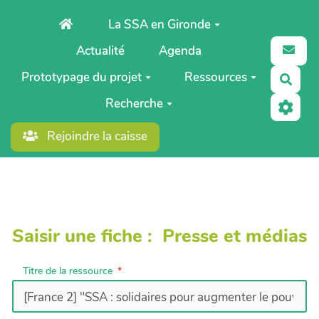
Aller au contenu principal
La SSA en Gironde
Actualité
Agenda
Prototypage du projet
Ressources
Rech
Recherche
Rejoindre la caisse
Saisir une fiche : Presse et médias
Titre de la ressource